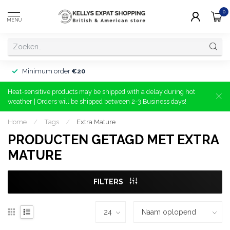
0
MENU
Minimum order
€20
Heat-sensitive products may be shipped with a delay during hot
weather | Orders will be shipped between 2-3 Business days!
Home
/
Tags
/
Extra Mature
PRODUCTEN GETAGD MET EXTRA
MATURE
FILTERS