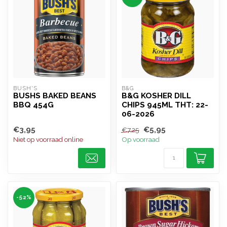
BUSH'S
B&G
BUSHS BAKED BEANS
B&G KOSHER DILL
BBQ 454G
CHIPS 945ML THT: 22-
06-2026
€3,95
€5,95
€7,25
Niet op voorraad online
Op voorraad
-52%