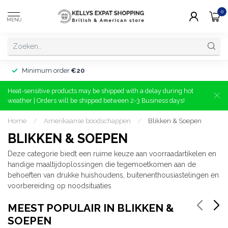
0
MENU
Minimum order
€20
Heat-sensitive products may be shipped with a delay during hot
weather | Orders will be shipped between 2-3 Business days!
Home
/
Amerikaanse boodschappen
/
Blikken & Soepen
BLIKKEN & SOEPEN
Deze categorie biedt een ruime keuze aan voorraadartikelen en
handige maaltijdoplossingen die tegemoetkomen aan de
behoeften van drukke huishoudens, buitenenthousiastelingen en
voorbereiding op noodsituaties
MEEST POPULAIR IN BLIKKEN &
SOEPEN