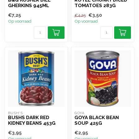
B&G KOSHER DILL
ROTEL CHUNKY DICED
GHERKINS 945ML
TOMATOES 283G
€7,25
€3,50
€4,25
Op voorraad
Op voorraad
BUSH'S
GOYA
BUSHS DARK RED
GOYA BLACK BEAN
KIDNEY BEANS 453G
SOUP 425G
€3,95
€2,95
Op voorraad
Op voorraad