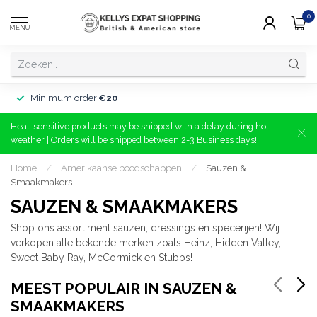
0
MENU
Minimum order
€20
Heat-sensitive products may be shipped with a delay during hot
weather | Orders will be shipped between 2-3 Business days!
Home
/
Amerikaanse boodschappen
/
Sauzen &
Smaakmakers
SAUZEN & SMAAKMAKERS
Shop ons assortiment sauzen, dressings en specerijen! Wij
verkopen alle bekende merken zoals Heinz, Hidden Valley,
Sweet Baby Ray, McCormick en Stubbs!
MEEST POPULAIR IN SAUZEN &
SMAAKMAKERS