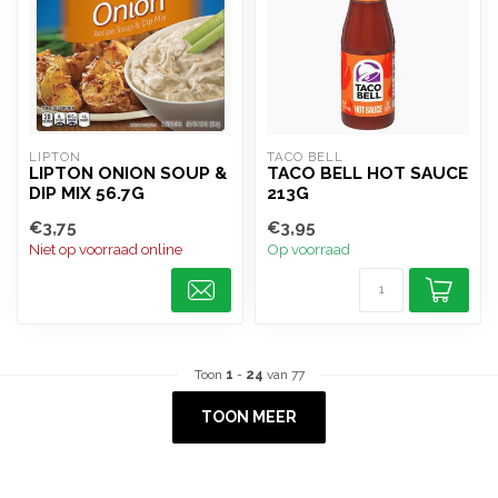
LIPTON
TACO BELL
LIPTON ONION SOUP &
TACO BELL HOT SAUCE
DIP MIX 56.7G
213G
€3,75
€3,95
Niet op voorraad online
Op voorraad
Toon
1
-
24
van 77
TOON MEER