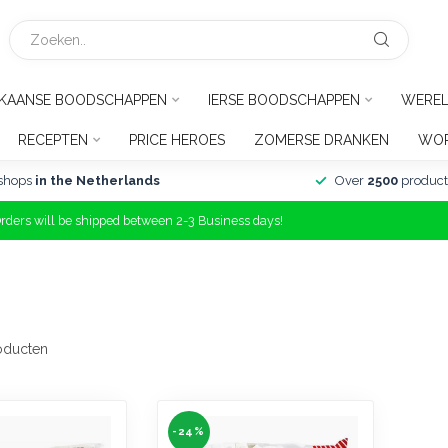
IKAANSE BOODSCHAPPEN
IERSE BOODSCHAPPEN
WEREL
RECEPTEN
PRICE HEROES
ZOMERSE DRANKEN
WOR
shops
in the Netherlands
Over
2500
product
Orders will be shipped between 2-3 Business days!
oducten
-24%