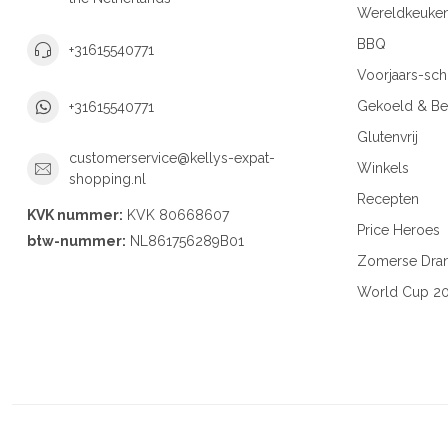
Wereldkeuke
BBQ
+31615540771
Voorjaars-sc
Gekoeld & Be
+31615540771
Glutenvrij
customerservice@kellys-expat-
Winkels
shopping.nl
Recepten
KVK nummer:
KVK 80668607
Price Heroes
btw-nummer:
NL861756289B01
Zomerse Dra
World Cup 2