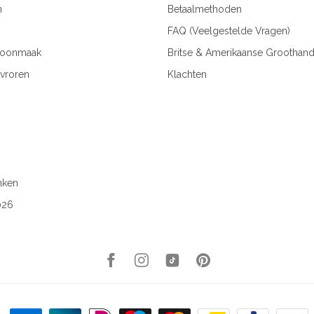
n
Betaalmethoden
FAQ (Veelgestelde Vragen)
hoonmaak
Britse & Amerikaanse Groothand
vroren
Klachten
nken
026