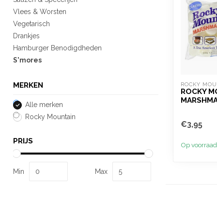
Vlees & Worsten
Vegetarisch
Drankjes
Hamburger Benodigdheden
S'mores
ROCKY MOU
MERKEN
ROCKY M
MARSHMA
Alle merken
Rocky Mountain
€3,95
PRIJS
Op voorraad
Min
Max