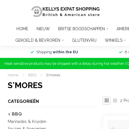
HOME
NIEUW
BRITSE BOODSCHAPPEN
AMER
GEKOELD & BEVROREN
GLUTENVRIJ
WINKELS
Shipping
within the EU
6 
Heat-sensitive products may be shipped with a delay during hot weather | 
Home
/
BBQ
/
S'mores
S'MORES
2
Pr
CATEGORIEËN
BBQ
Marinades & Kruiden
Sauzen & Specerijen