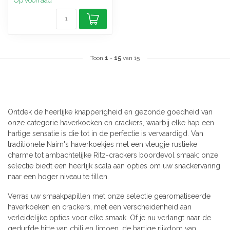
Op voorraad
Toon
1
-
15
van 15
Ontdek de heerlijke knapperigheid en gezonde goedheid van
onze categorie haverkoeken en crackers, waarbij elke hap een
hartige sensatie is die tot in de perfectie is vervaardigd. Van
traditionele Nairn's haverkoekjes met een vleugje rustieke
charme tot ambachtelijke Ritz-crackers boordevol smaak: onze
selectie biedt een heerlijk scala aan opties om uw snackervaring
naar een hoger niveau te tillen.
Verras uw smaakpapillen met onze selectie gearomatiseerde
haverkoeken en crackers, met een verscheidenheid aan
verleidelijke opties voor elke smaak. Of je nu verlangt naar de
gedurfde hitte van chili en limoen, de hartige rijkdom van