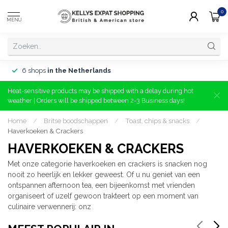
0
MENU
6 shops
in the Netherlands
Heat-sensitive products may be shipped with a delay during hot
weather | Orders will be shipped between 2-3 Business days!
Home
/
Britse boodschappen
/
Toast, chips & snacks
/
Haverkoeken & Crackers
HAVERKOEKEN & CRACKERS
Met onze categorie haverkoeken en crackers is snacken nog
nooit zo heerlijk en lekker geweest. Of u nu geniet van een
ontspannen afternoon tea, een bijeenkomst met vrienden
organiseert of uzelf gewoon trakteert op een moment van
culinaire verwennerij: onz