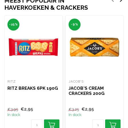
MEEST POPULAIR IN
HAVERKOEKEN & CRACKERS
-25%
-9%
RITZ
JACOB'S
RITZ BREAKS 6PK 190G
JACOB'S CREAM
CRACKERS 200G
€2,95
€2,95
€3,95
€3,25
In stock
In stock