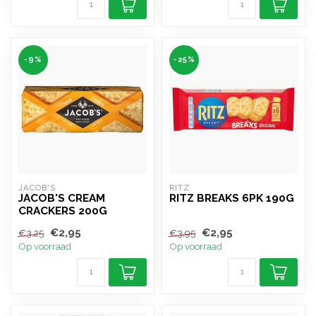
-9%
-25%
JACOB'S
RITZ
JACOB'S CREAM
RITZ BREAKS 6PK 190G
CRACKERS 200G
€2,95
€2,95
€3,25
€3,95
Op voorraad
Op voorraad