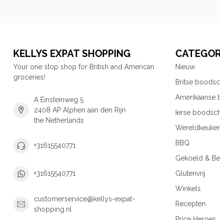
KELLYS EXPAT SHOPPING
CATEGOR
Your one stop shop for British and American
Nieuw
groceries!
Britse boods
Amerikaanse
A Einsteinweg 5
2408 AP Alphen aan den Rijn
Ierse boodsc
the Netherlands
Wereldkeuke
BBQ
+31615540771
Gekoeld & Be
Glutenvrij
+31615540771
Winkels
customerservice@kellys-expat-
Recepten
shopping.nl
Price Heroes