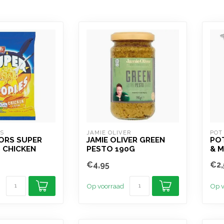
S
JAMIE OLIVER
POT
ORS SUPER
JAMIE OLIVER GREEN
PO
 CHICKEN
PESTO 190G
& 
€4,95
€2,
Op voorraad
Op v