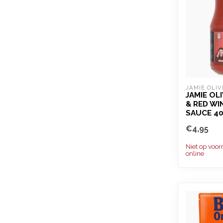
JAMIE OLIV
JAMIE OL
& RED WI
SAUCE 4
€4,95
Niet op voor
online