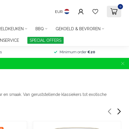
0
EUR
ELDKEUKEN
BBQ
GEKOELD & BEVROREN
NSERVICE
SPECIAL OFFERS
s
Minimum order
€20
ur en smaak. Van geruststellende klassiekers tot exotische