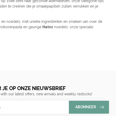
 op zoek bent naar gezonde alternatieven, onze categorie rijst,
jden te creëren die je smaakpapillen zullen verrukken en je
ta en noedels, met unieke ingrediënten en smaken van over de
e volkorenpasta en geurige
Heinz
noedels: onze speciale
 JE OP ONZE NIEUWSBRIEF
 with our latest offers, new arrivals and weekly restocks!
ABONNEER