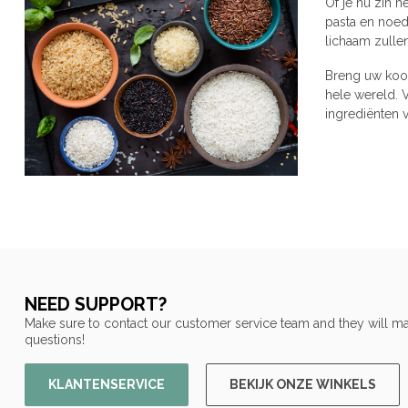
Of je nu zin h
pasta en noed
lichaam zulle
Breng uw kook
hele wereld. 
ingrediënten 
NEED SUPPORT?
Make sure to contact our customer service team and they will ma
questions!
KLANTENSERVICE
BEKIJK ONZE WINKELS