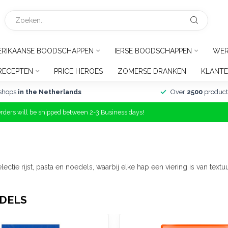
RIKAANSE BOODSCHAPPEN
IERSE BOODSCHAPPEN
WER
RECEPTEN
PRICE HEROES
ZOMERSE DRANKEN
KLANTE
shops
in the Netherlands
Over
2500
product
Orders will be shipped between 2-3 Business days!
ctie rijst, pasta en noedels, waarbij elke hap een viering is van textu
EDELS