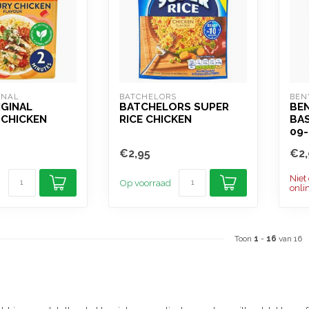
INAL
BATCHELORS
BEN
IGINAL
BATCHELORS SUPER
BEN
 CHICKEN
RICE CHICKEN
BAS
09-
€2,95
€2,
Niet
Op voorraad
onli
Toon
1
-
16
van 16