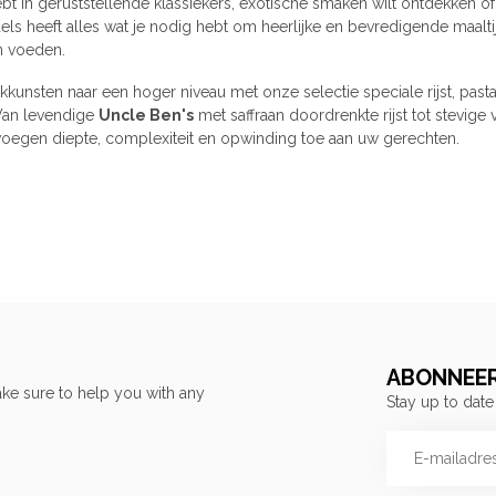
ebt in geruststellende klassiekers, exotische smaken wilt ontdekken of
els heeft alles wat je nodig hebt om heerlijke en bevredigende maalti
n voeden.
kunsten naar een hoger niveau met onze selectie speciale rijst, pas
Van levendige
Uncle Ben's
met saffraan doordrenkte rijst tot stevig
voegen diepte, complexiteit en opwinding toe aan uw gerechten.
ABONNEER
ke sure to help you with any
Stay up to date