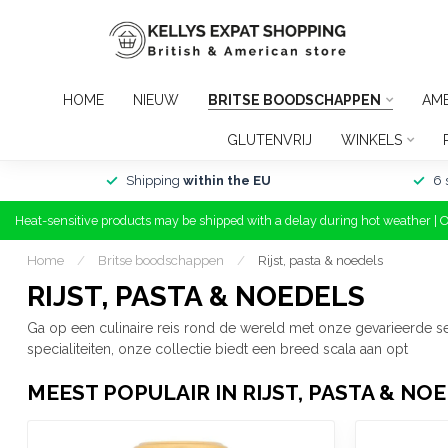
HOME
NIEUW
BRITSE BOODSCHAPPEN
AME
GLUTENVRIJ
WINKELS
Shipping
within the EU
6 
Heat-sensitive products may be shipped with a delay during hot weather | 
Home
/
Britse boodschappen
/
Rijst, pasta & noedels
RIJST, PASTA & NOEDELS
Ga op een culinaire reis rond de wereld met onze gevarieerde sele
specialiteiten, onze collectie biedt een breed scala aan opt
MEEST POPULAIR IN RIJST, PASTA & NO