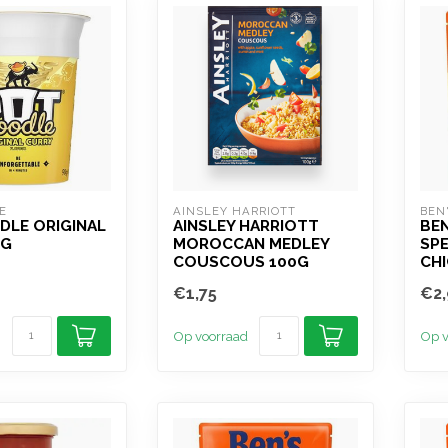
E
AINSLEY HARRIOTT
BEN
DLE ORIGINAL
AINSLEY HARRIOTT
BEN
0G
MOROCCAN MEDLEY
SPE
COUSCOUS 100G
CHI
€1,75
€2,
Op voorraad
Op v