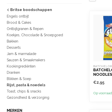
Britse boodschappen
Engels ontbijt
Brood & Cakes
Ontbijtgranen & Repen
Koekjes, Chocolade & Snoepgoed
Bakken
Desserts
Jam & marmalade
Sauzen & Smaakmakers
Kookingrediënten
BATCHELOR
BATCHEL
Dranken
NOODLES
Blikken & Soep
€2,95
Rijst, pasta & noedels
Toast, chips & snacks
Op voorraad
Gezondheid & verzorging
MERKEN