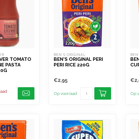
ER
BEN'S ORIGINAL
BEN
IVER TOMATO
BEN'S ORIGINAL PERI
BEN
NE PASTA
PERI RICE 220G
CUR
00G
€2,95
€2,
raad
Op voorraad
Op v