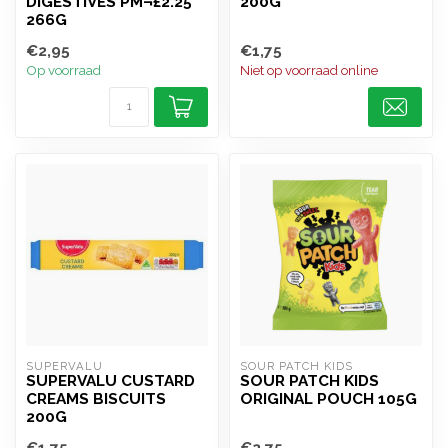
DIGESTIVES PM¬£2.25
200G
266G
€2,95
€1,75
Op voorraad
Niet op voorraad online
SUPERVALU
SOUR PATCH KIDS
SUPERVALU CUSTARD
SOUR PATCH KIDS
CREAMS BISCUITS
ORIGINAL POUCH 105G
200G
€1,75
€2,75