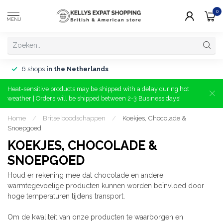
0
MENU
6 shops
in the Netherlands
Heat-sensitive products may be shipped with a delay during hot
weather | Orders will be shipped between 2-3 Business days!
Home
/
Britse boodschappen
/
Koekjes, Chocolade &
Snoepgoed
KOEKJES, CHOCOLADE &
SNOEPGOED
Houd er rekening mee dat chocolade en andere
warmtegevoelige producten kunnen worden beïnvloed door
hoge temperaturen tijdens transport.
Om de kwaliteit van onze producten te waarborgen en