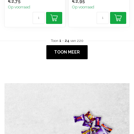
€2,75
€2,95
Op voorraad
Op voorraad
Toon
1
-
24
van 220
TOON MEER