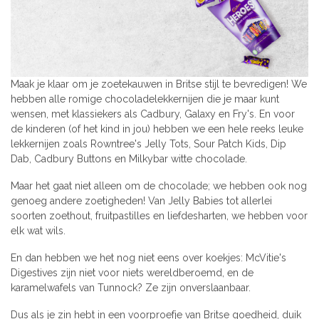
Maak je klaar om je zoetekauwen in Britse stijl te bevredigen! We
hebben alle romige chocoladelekkernijen die je maar kunt
wensen, met klassiekers als Cadbury, Galaxy en Fry's. En voor
de kinderen (of het kind in jou) hebben we een hele reeks leuke
lekkernijen zoals Rowntree's Jelly Tots, Sour Patch Kids, Dip
Dab, Cadbury Buttons en Milkybar witte chocolade.
Maar het gaat niet alleen om de chocolade; we hebben ook nog
genoeg andere zoetigheden! Van Jelly Babies tot allerlei
soorten zoethout, fruitpastilles en liefdesharten, we hebben voor
elk wat wils.
En dan hebben we het nog niet eens over koekjes: McVitie's
Digestives zijn niet voor niets wereldberoemd, en de
karamelwafels van Tunnock? Ze zijn onverslaanbaar.
Dus als je zin hebt in een voorproefje van Britse goedheid, duik