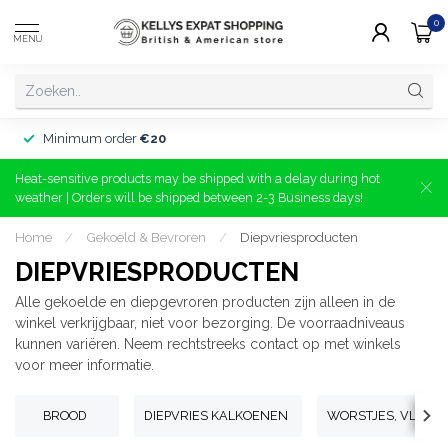
0
MENU
Minimum order
€20
Heat-sensitive products may be shipped with a delay during hot
weather | Orders will be shipped between 2-3 Business days!
Home
/
Gekoeld & Bevroren
/
Diepvriesproducten
DIEPVRIESPRODUCTEN
Alle gekoelde en diepgevroren producten zijn alleen in de
winkel verkrijgbaar, niet voor bezorging. De voorraadniveaus
kunnen variëren. Neem rechtstreeks contact op met winkels
voor meer informatie.
BROOD
DIEPVRIES KALKOENEN
WORSTJES, VLEES &