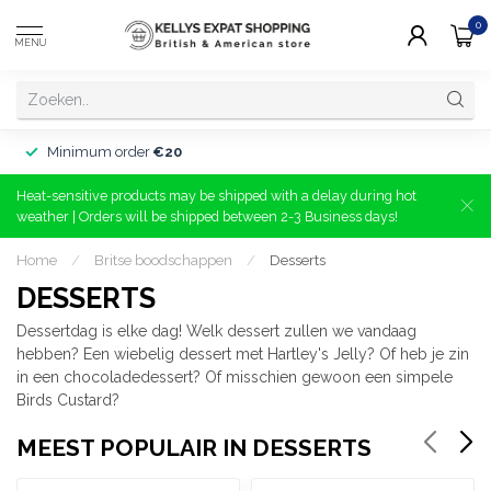
0
MENU
Minimum order
€20
Heat-sensitive products may be shipped with a delay during hot
weather | Orders will be shipped between 2-3 Business days!
Home
/
Britse boodschappen
/
Desserts
DESSERTS
Dessertdag is elke dag! Welk dessert zullen we vandaag
hebben? Een wiebelig dessert met Hartley's Jelly? Of heb je zin
in een chocoladedessert? Of misschien gewoon een simpele
Birds Custard?
MEEST POPULAIR IN DESSERTS