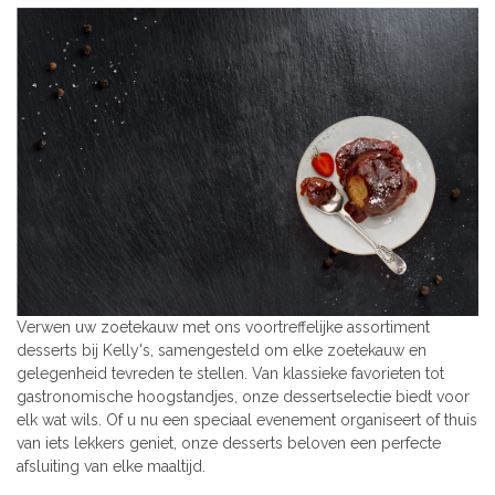
Verwen uw zoetekauw met ons voortreffelijke assortiment
desserts bij Kelly's, samengesteld om elke zoetekauw en
gelegenheid tevreden te stellen. Van klassieke favorieten tot
gastronomische hoogstandjes, onze dessertselectie biedt voor
elk wat wils. Of u nu een speciaal evenement organiseert of thuis
van iets lekkers geniet, onze desserts beloven een perfecte
afsluiting van elke maaltijd.