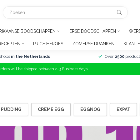
RIKAANSE BOODSCHAPPEN
IERSE BOODSCHAPPEN
WER
RECEPTEN
PRICE HEROES
ZOMERSE DRANKEN
KLANTE
shops
in the Netherlands
Over
2500
product
Orders will be shipped between 2-3 Business days!
 PUDDING
CREME EGG
EGGNOG
EXPAT