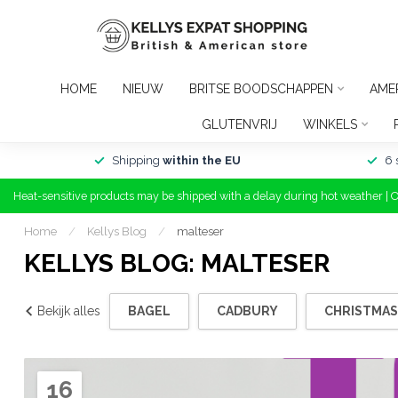
HOME
NIEUW
BRITSE BOODSCHAPPEN
AME
GLUTENVRIJ
WINKELS
Shipping
within the EU
6 
Heat-sensitive products may be shipped with a delay during hot weather | 
Home
/
Kellys Blog
/
malteser
KELLYS BLOG: MALTESER
Bekijk alles
BAGEL
CADBURY
CHRISTMAS
16