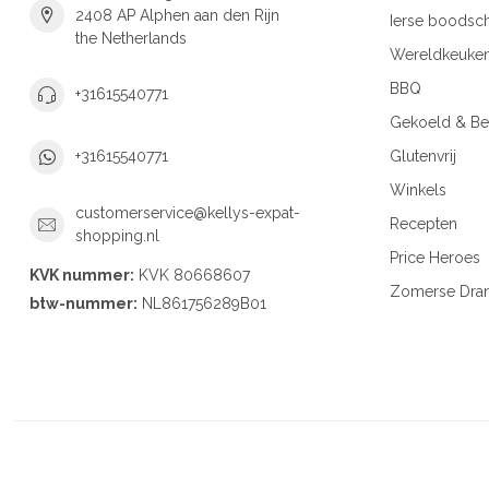
2408 AP Alphen aan den Rijn
Ierse boodsc
the Netherlands
Wereldkeuke
BBQ
+31615540771
Gekoeld & Be
Glutenvrij
+31615540771
Winkels
customerservice@kellys-expat-
Recepten
shopping.nl
Price Heroes
KVK nummer:
KVK 80668607
Zomerse Dra
btw-nummer:
NL861756289B01