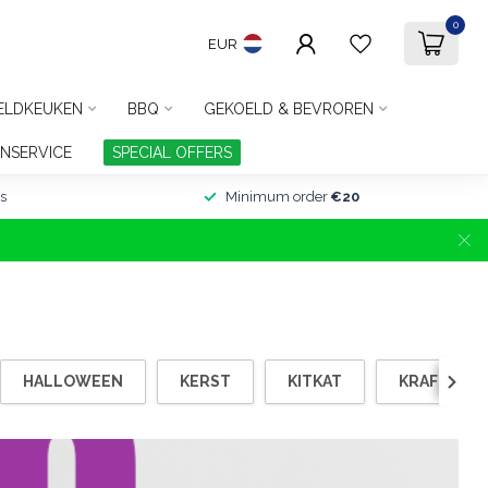
0
EUR
ELDKEUKEN
BBQ
GEKOELD & BEVROREN
NSERVICE
SPECIAL OFFERS
s
Minimum order
€20
HALLOWEEN
KERST
KITKAT
KRAFT STO