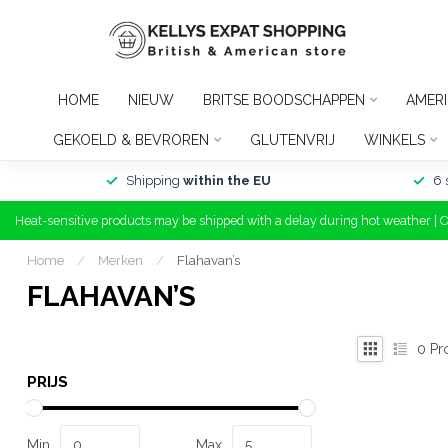
HOME
NIEUW
BRITSE BOODSCHAPPEN
AMER
GEKOELD & BEVROREN
GLUTENVRIJ
WINKELS
Shipping
within the EU
6 
Heat-sensitive products may be shipped with a delay during hot weather | 
Home
/
Merken
/
Flahavan’s
FLAHAVAN’S
0
Pr
PRIJS
Min
Max