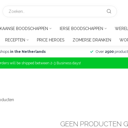
IKAANSE BOODSCHAPPEN
IERSE BOODSCHAPPEN
WERE
RECEPTEN
PRICE HEROES
ZOMERSE DRANKEN
WOR
shops
in the Netherlands
Over
2500
product
Orders will be shipped between 2-3 Business days!
oducten
GEEN PRODUCTEN 