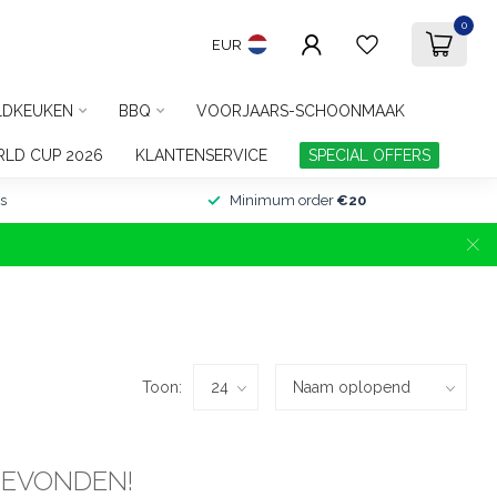
0
EUR
LDKEUKEN
BBQ
VOORJAARS-SCHOONMAAK
LD CUP 2026
KLANTENSERVICE
SPECIAL OFFERS
s
Minimum order
€20
Toon:
GEVONDEN!