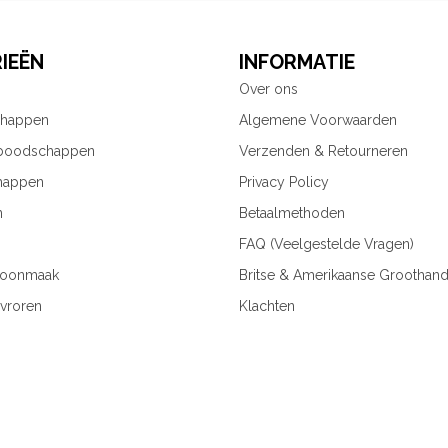
IEËN
INFORMATIE
Over ons
chappen
Algemene Voorwaarden
 boodschappen
Verzenden & Retourneren
happen
Privacy Policy
n
Betaalmethoden
FAQ (Veelgestelde Vragen)
hoonmaak
Britse & Amerikaanse Groothand
vroren
Klachten