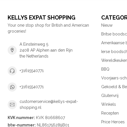
KELLYS EXPAT SHOPPING
CATEGOR
Your one stop shop for British and American
Nieuw
groceries!
Britse boods
Amerikaanse
A Einsteinweg 5
2408 AP Alphen aan den Rijn
Ierse boodsc
the Netherlands
Wereldkeuke
BBQ
+31615540771
Voorjaars-sc
Gekoeld & Be
+31615540771
Glutenvrij
customerservice@kellys-expat-
Winkels
shopping.nl
Recepten
KVK nummer:
KVK 80668607
Price Heroes
btw-nummer:
NL861756289B01