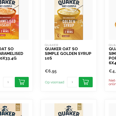
QUAKER
QUA
OAT SO
QUAKER OAT SO
QU
ARAMELISED
SIMPLE GOLDEN SYRUP
SI
10X33.4G
10S
PO
6X
€6,95
€4,
Niet
Op voorraad
onli