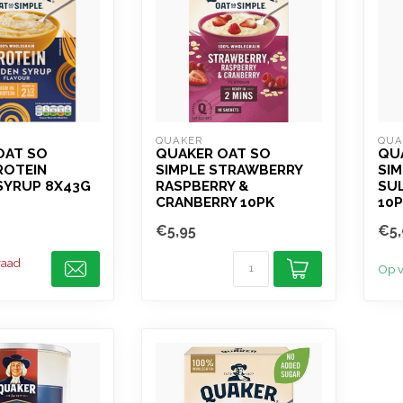
QUAKER
QUA
OAT SO
QUAKER OAT SO
QU
ROTEIN
SIMPLE STRAWBERRY
SIM
SYRUP 8X43G
RASPBERRY &
SU
CRANBERRY 10PK
10
€5,95
€5,
raad
Op v