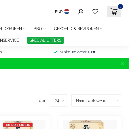
0
EUR
ELDKEUKEN
BBQ
GEKOELD & BEVROREN
NSERVICE
SPECIAL OFFERS
s
Minimum order
€20
Toon: