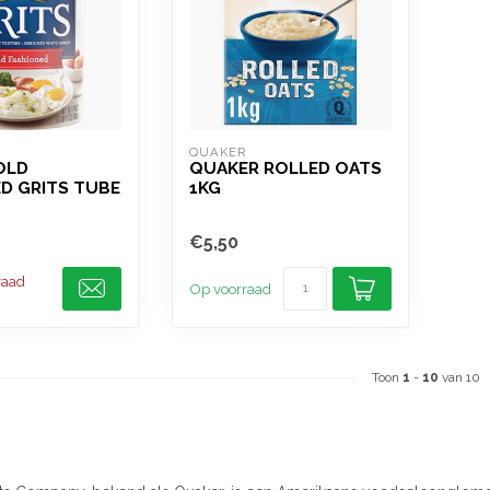
QUAKER
OLD
QUAKER ROLLED OATS
D GRITS TUBE
1KG
€5,50
raad
Op voorraad
Toon
1
-
10
van 10