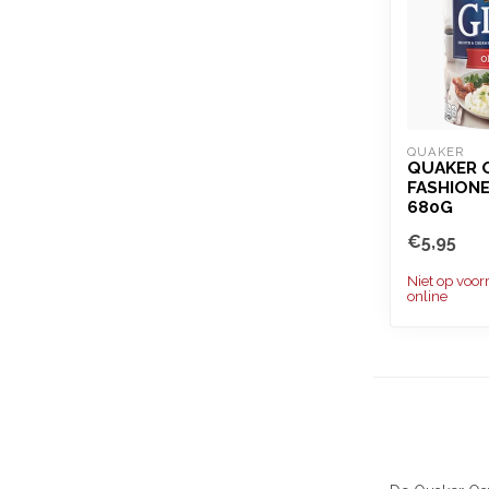
QUAKER
QUAKER 
FASHIONE
680G
€5,95
Niet op voor
online