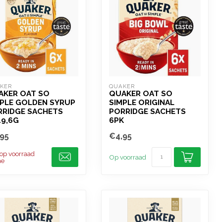
KER
QUAKER
AKER OAT SO
QUAKER OAT SO
MPLE GOLDEN SYRUP
SIMPLE ORIGINAL
RRIDGE SACHETS
PORRIDGE SACHETS
49,6G
6PK
95
€4,95
 op voorraad
Op voorraad
ne