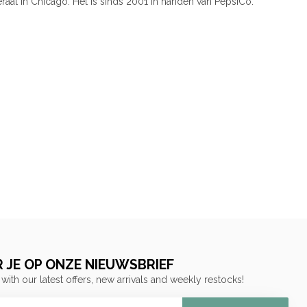
at in Chicago. Het is sinds 2001 in handen van PepsiCo.
 JE OP ONZE NIEUWSBRIEF
 with our latest offers, new arrivals and weekly restocks!