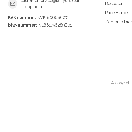
customerservice@kellys-expat-
Recepten
shopping.nl
Price Heroes
KVK nummer:
KVK 80668607
Zomerse Dra
btw-nummer:
NL861756289B01
© Copyright