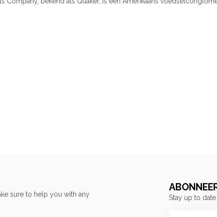
s Company, bekend als Quaker, is een Amerikaans voedselconglomera
ABONNEER
ke sure to help you with any
Stay up to date