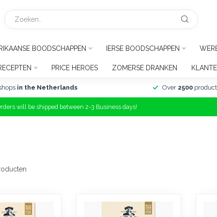
RIKAANSE BOODSCHAPPEN
IERSE BOODSCHAPPEN
WER
RECEPTEN
PRICE HEROES
ZOMERSE DRANKEN
KLANTE
shops
in the Netherlands
Over
2500
product
Orders will be shipped between 2-3 Business days!
oducten