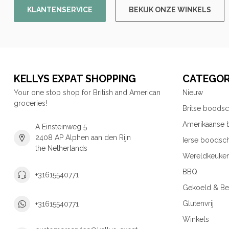
KLANTENSERVICE
BEKIJK ONZE WINKELS
KELLYS EXPAT SHOPPING
CATEGOR
Your one stop shop for British and American
Nieuw
groceries!
Britse boods
Amerikaanse
A Einsteinweg 5
2408 AP Alphen aan den Rijn
Ierse boodsc
the Netherlands
Wereldkeuke
BBQ
+31615540771
Gekoeld & Be
Glutenvrij
+31615540771
Winkels