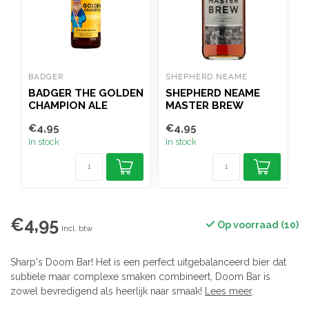
BADGER
SHEPHERD NEAME
S
BADGER THE GOLDEN
SHEPHERD NEAME
CHAMPION ALE
MASTER BREW
S
500ML
KENTISH ALE 500ML
€4,95
€4,95
€
In stock
In stock
I
€4,95
Op voorraad (10)
Incl. btw
Sharp's Doom Bar! Het is een perfect uitgebalanceerd bier dat
subtiele maar complexe smaken combineert, Doom Bar is
zowel bevredigend als heerlijk naar smaak!
Lees meer
.