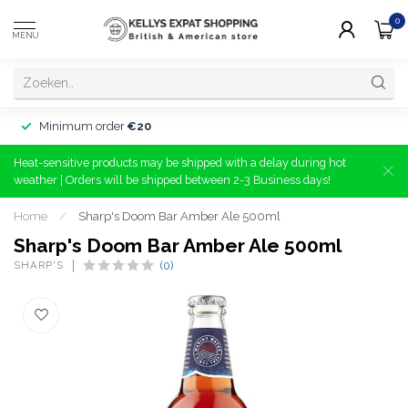
0
MENU
Minimum order
€20
Heat-sensitive products may be shipped with a delay during hot
weather | Orders will be shipped between 2-3 Business days!
Home
/
Sharp's Doom Bar Amber Ale 500ml
Sharp's Doom Bar Amber Ale 500ml
SHARP'S
(0)