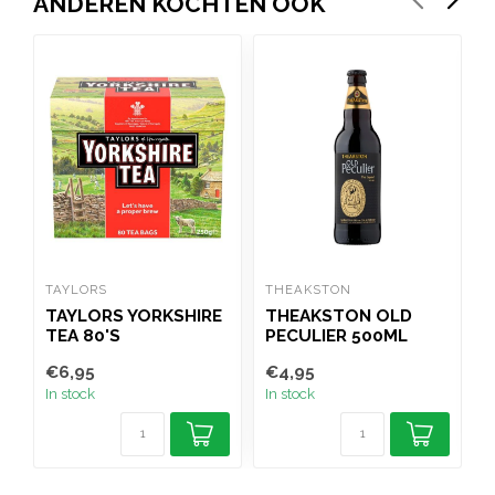
ANDEREN KOCHTEN OOK
TAYLORS
THEAKSTON
W
TAYLORS YORKSHIRE
THEAKSTON OLD
TEA 80'S
PECULIER 500ML
V
(
€6,95
€4,95
€
In stock
In stock
I