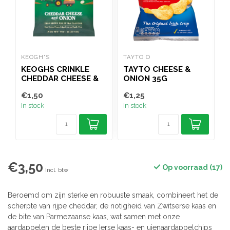
KEOGH'S
TAYTO O
K
KEOGHS CRINKLE
TAYTO CHEESE &
CHEDDAR CHEESE &
ONION 35G
ONION 45G
G
€1,50
€1,25
€
In stock
In stock
I
€3,50
Op voorraad (17)
Incl. btw
Beroemd om zijn sterke en robuuste smaak, combineert het de
scherpte van rijpe cheddar, de notigheid van Zwitserse kaas en
de bite van Parmezaanse kaas, wat samen met onze
aardappelen de beste rijpe Ierse kaas- en uienaardappelchips