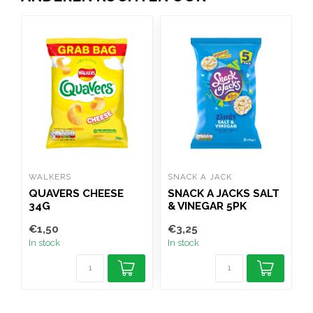
WALKERS
SNACK A JACK
H
QUAVERS CHEESE
SNACK A JACKS SALT
34G
& VINEGAR 5PK
B
€1,50
€3,25
€
In stock
In stock
I