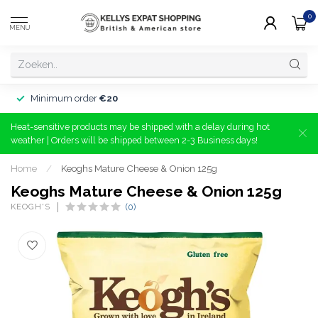
0
MENU
Minimum order
€20
Heat-sensitive products may be shipped with a delay during hot
weather | Orders will be shipped between 2-3 Business days!
Home
/
Keoghs Mature Cheese & Onion 125g
Keoghs Mature Cheese & Onion 125g
KEOGH'S
(0)