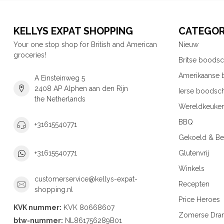
KELLYS EXPAT SHOPPING
CATEGOR
Your one stop shop for British and American
Nieuw
groceries!
Britse boods
Amerikaanse
A Einsteinweg 5
2408 AP Alphen aan den Rijn
Ierse boodsc
the Netherlands
Wereldkeuke
BBQ
+31615540771
Gekoeld & Be
Glutenvrij
+31615540771
Winkels
customerservice@kellys-expat-
Recepten
shopping.nl
Price Heroes
KVK nummer:
KVK 80668607
Zomerse Dra
btw-nummer:
NL861756289B01