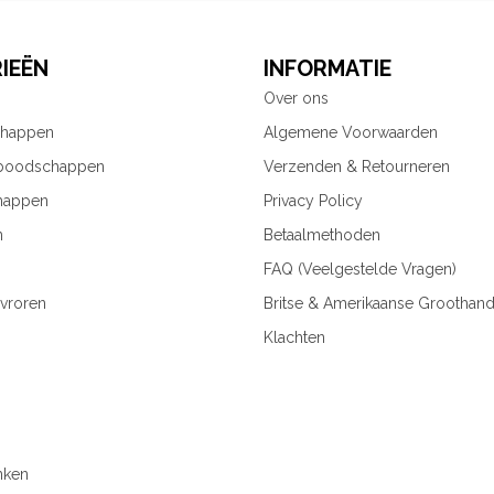
IEËN
INFORMATIE
Over ons
chappen
Algemene Voorwaarden
 boodschappen
Verzenden & Retourneren
happen
Privacy Policy
n
Betaalmethoden
FAQ (Veelgestelde Vragen)
vroren
Britse & Amerikaanse Groothand
Klachten
nken