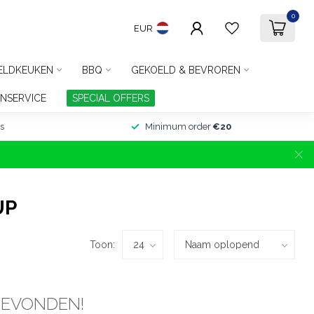
0
EUR
ELDKEUKEN
BBQ
GEKOELD & BEVROREN
NSERVICE
SPECIAL OFFERS
s
Minimum order
€20
UP
Toon:
GEVONDEN!