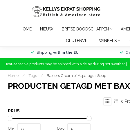
HOME
NIEUW
BRITSE BOODSCHAPPEN
AME
GLUTENVRIJ
WINKELS
Shipping
within the EU
6 
Heat-sensitive products may be shipped with a delay during hot weather | 
Home
/
Tags
/
Baxters Cream of Asparagus Soup
PRODUCTEN GETAGD MET BAX
0
Pr
PRIJS
Min
Max