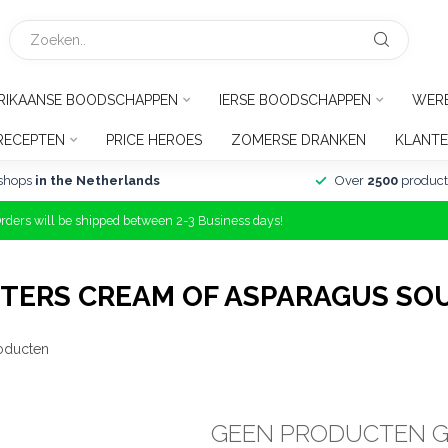
RIKAANSE BOODSCHAPPEN
IERSE BOODSCHAPPEN
WER
RECEPTEN
PRICE HEROES
ZOMERSE DRANKEN
KLANTE
shops
in the Netherlands
Over
2500
product
Orders will be shipped between 2-3 Business days!
TERS CREAM OF ASPARAGUS SO
oducten
GEEN PRODUCTEN 