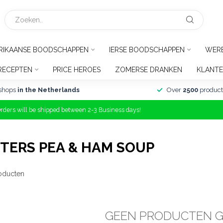
RIKAANSE BOODSCHAPPEN
IERSE BOODSCHAPPEN
WER
RECEPTEN
PRICE HEROES
ZOMERSE DRANKEN
KLANTE
shops
in the Netherlands
Over
2500
product
Orders will be shipped between 2-3 Business days!
TERS PEA & HAM SOUP
oducten
GEEN PRODUCTEN 