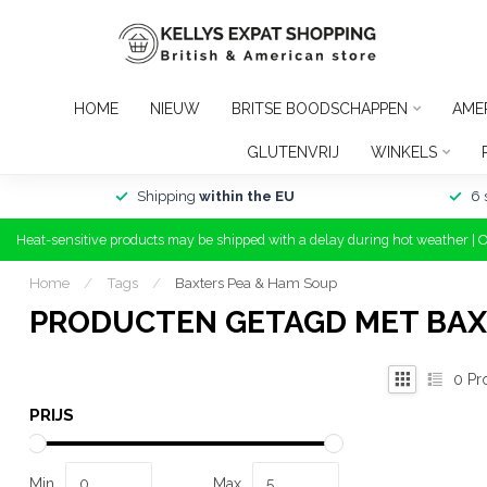
HOME
NIEUW
BRITSE BOODSCHAPPEN
AME
GLUTENVRIJ
WINKELS
Shipping
within the EU
6 
Heat-sensitive products may be shipped with a delay during hot weather | 
Home
/
Tags
/
Baxters Pea & Ham Soup
PRODUCTEN GETAGD MET BAX
0
Pr
PRIJS
Min
Max