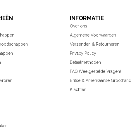
IEËN
INFORMATIE
Over ons
chappen
Algemene Voorwaarden
 boodschappen
Verzenden & Retourneren
happen
Privacy Policy
n
Betaalmethoden
FAQ (Veelgestelde Vragen)
vroren
Britse & Amerikaanse Groothand
Klachten
nken