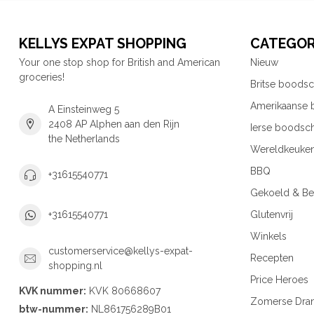
KELLYS EXPAT SHOPPING
CATEGOR
Your one stop shop for British and American
Nieuw
groceries!
Britse boods
Amerikaanse
A Einsteinweg 5
2408 AP Alphen aan den Rijn
Ierse boodsc
the Netherlands
Wereldkeuke
BBQ
+31615540771
Gekoeld & Be
Glutenvrij
+31615540771
Winkels
customerservice@kellys-expat-
Recepten
shopping.nl
Price Heroes
KVK nummer:
KVK 80668607
Zomerse Dra
btw-nummer:
NL861756289B01