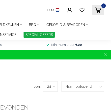
0
EUR
ELDKEUKEN
BBQ
GEKOELD & BEVROREN
NSERVICE
SPECIAL OFFERS
s
Minimum order
€20
Toon:
GEVONDEN!