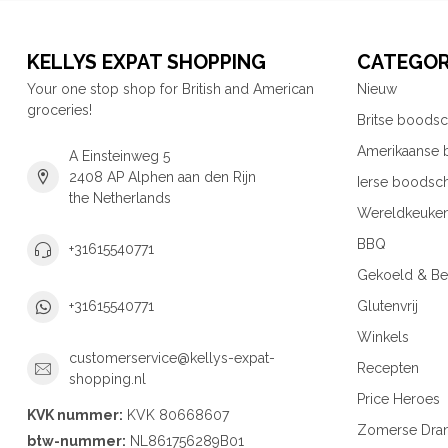
KELLYS EXPAT SHOPPING
CATEGOR
Your one stop shop for British and American
Nieuw
groceries!
Britse boods
Amerikaanse
A Einsteinweg 5
2408 AP Alphen aan den Rijn
Ierse boodsc
the Netherlands
Wereldkeuke
BBQ
+31615540771
Gekoeld & Be
Glutenvrij
+31615540771
Winkels
customerservice@kellys-expat-
Recepten
shopping.nl
Price Heroes
KVK nummer:
KVK 80668607
Zomerse Dra
btw-nummer:
NL861756289B01