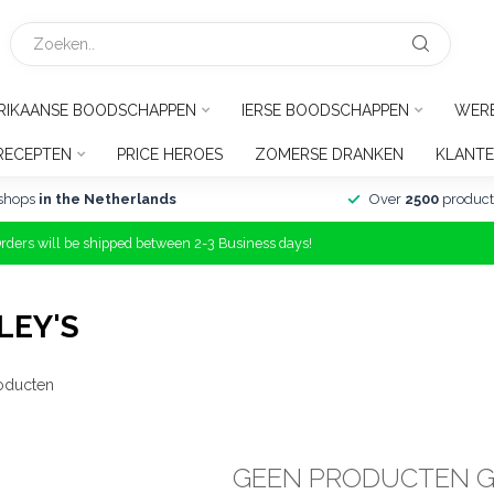
RIKAANSE BOODSCHAPPEN
IERSE BOODSCHAPPEN
WER
RECEPTEN
PRICE HEROES
ZOMERSE DRANKEN
KLANTE
shops
in the Netherlands
Over
2500
product
Orders will be shipped between 2-3 Business days!
LEY'S
oducten
GEEN PRODUCTEN 