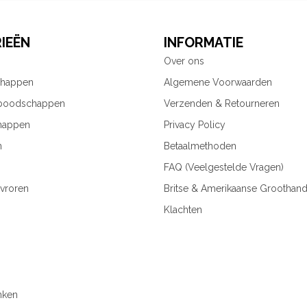
IEËN
INFORMATIE
Over ons
chappen
Algemene Voorwaarden
 boodschappen
Verzenden & Retourneren
happen
Privacy Policy
n
Betaalmethoden
FAQ (Veelgestelde Vragen)
vroren
Britse & Amerikaanse Groothand
Klachten
nken