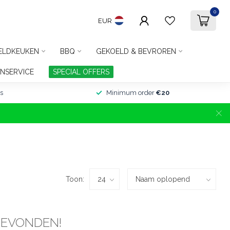
0
EUR
ELDKEUKEN
BBQ
GEKOELD & BEVROREN
NSERVICE
SPECIAL OFFERS
s
Minimum order
€20
Toon:
GEVONDEN!