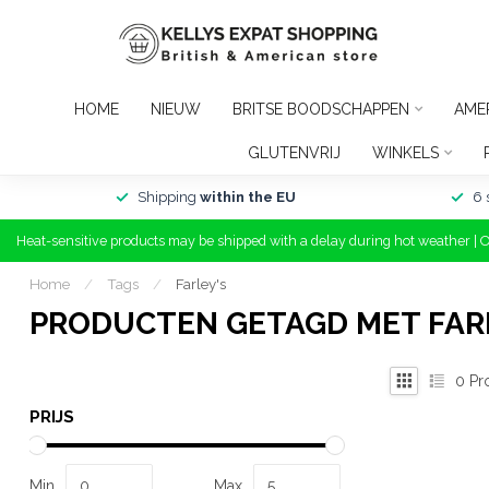
HOME
NIEUW
BRITSE BOODSCHAPPEN
AME
GLUTENVRIJ
WINKELS
Shipping
within the EU
6 
Heat-sensitive products may be shipped with a delay during hot weather | 
Home
/
Tags
/
Farley's
PRODUCTEN GETAGD MET FAR
0
Pr
PRIJS
Min
Max