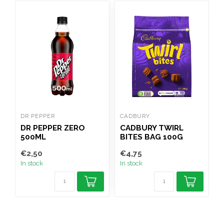
DR PEPPER
CADBURY
H
DR PEPPER ZERO
CADBURY TWIRL
500ML
BITES BAG 100G
€2,50
€4,75
€
In stock
In stock
I