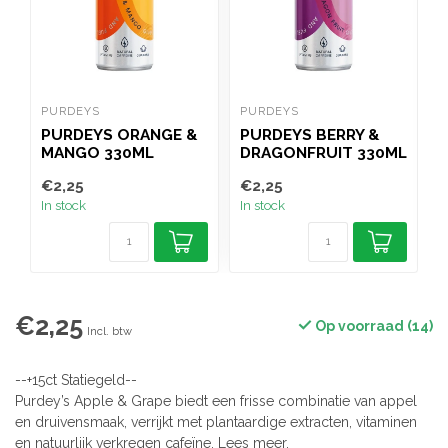
PURDEYS
PURDEYS
D
PURDEYS ORANGE &
PURDEYS BERRY &
MANGO 330ML
DRAGONFRUIT 330ML
€2,25
€2,25
€
In stock
In stock
I
€2,25
Op voorraad (14)
Incl. btw
--+15ct Statiegeld--
Purdey’s Apple & Grape biedt een frisse combinatie van appel
en druivensmaak, verrijkt met plantaardige extracten, vitaminen
en natuurlijk verkregen cafeïne.
Lees meer
.