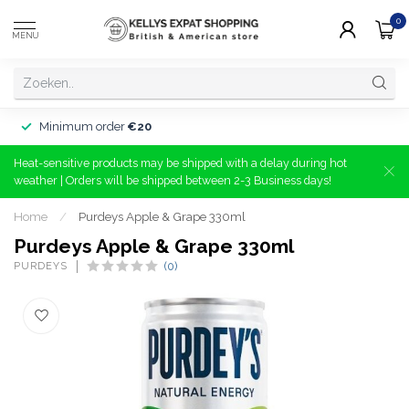
0
MENU
Minimum order
€20
Heat-sensitive products may be shipped with a delay during hot
weather | Orders will be shipped between 2-3 Business days!
Home
/
Purdeys Apple & Grape 330ml
Purdeys Apple & Grape 330ml
PURDEYS
(0)