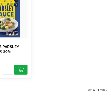
S PARSLEY
X 20G
Toon
1
-
1
van 1