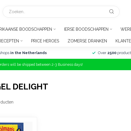
RIKAANSE BOODSCHAPPEN
IERSE BOODSCHAPPEN
WER
RECEPTEN
PRICE HEROES
ZOMERSE DRANKEN
KLANTE
shops
in the Netherlands
Over
2500
product
Orders will be shipped between 2-3 Business days!
EL DELIGHT
ducten