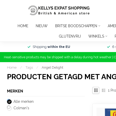
HOME
NIEUW
BRITSE BOODSCHAPPEN
AME
GLUTENVRIJ
WINKELS
Shipping
within the EU
6 
Heat-sensitive products may be shipped with a delay during hot weather | 
Home
/
Tags
/
Angel Delight
PRODUCTEN GETAGD MET ANG
1
Pro
MERKEN
Alle merken
Colman's