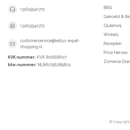
BBQ
+31615540771
Gekoeld & Be
Glutenvrij
+31615540771
Winkels
customerservice@kellys-expat-
Recepten
shopping.nl
Price Heroes
KVK nummer:
KVK 80668607
Zomerse Dra
btw-nummer:
NL861756289B01
© Copyright