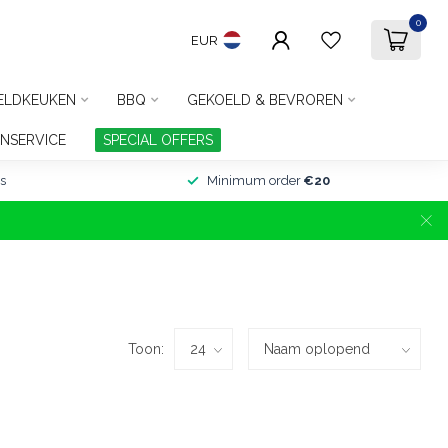
0
EUR
ELDKEUKEN
BBQ
GEKOELD & BEVROREN
NSERVICE
SPECIAL OFFERS
s
Minimum order
€20
Toon: