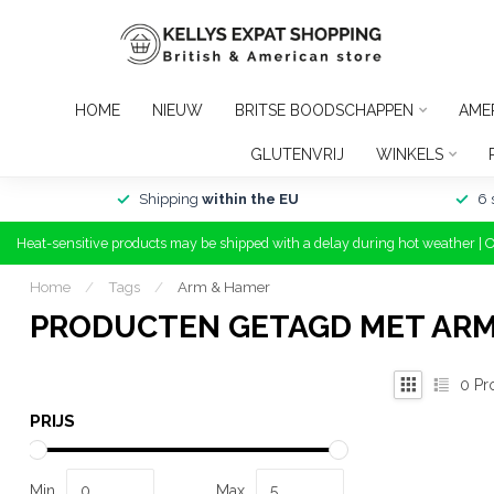
HOME
NIEUW
BRITSE BOODSCHAPPEN
AME
GLUTENVRIJ
WINKELS
Shipping
within the EU
6 
Heat-sensitive products may be shipped with a delay during hot weather | 
Home
/
Tags
/
Arm & Hamer
PRODUCTEN GETAGD MET ARM
0
Pr
PRIJS
Min
Max