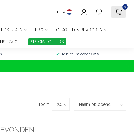
0
EUR
ELDKEUKEN
BBQ
GEKOELD & BEVROREN
NSERVICE
SPECIAL OFFERS
s
Minimum order
€20
Toon:
GEVONDEN!