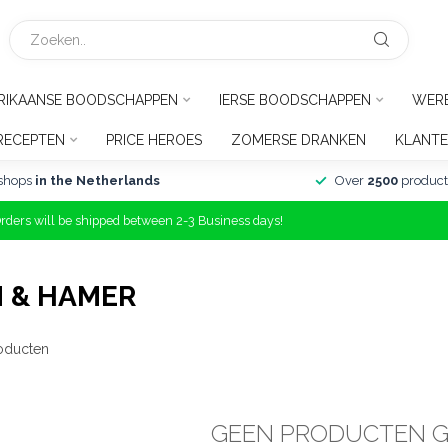
RIKAANSE BOODSCHAPPEN
IERSE BOODSCHAPPEN
WER
RECEPTEN
PRICE HEROES
ZOMERSE DRANKEN
KLANTE
shops
in the Netherlands
Over
2500
product
Orders will be shipped between 2-3 Business days!
 & HAMER
oducten
GEEN PRODUCTEN 