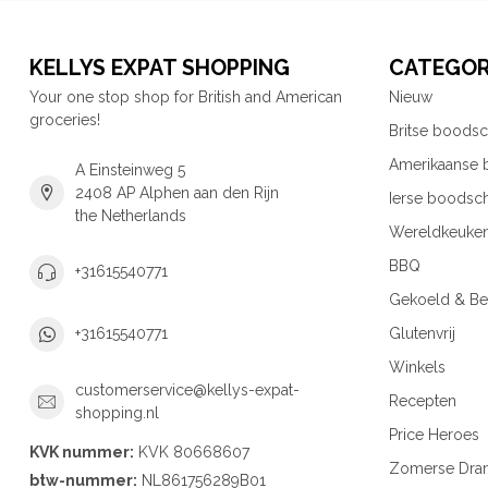
KELLYS EXPAT SHOPPING
CATEGOR
Your one stop shop for British and American
Nieuw
groceries!
Britse boods
Amerikaanse
A Einsteinweg 5
2408 AP Alphen aan den Rijn
Ierse boodsc
the Netherlands
Wereldkeuke
BBQ
+31615540771
Gekoeld & Be
Glutenvrij
+31615540771
Winkels
customerservice@kellys-expat-
Recepten
shopping.nl
Price Heroes
KVK nummer:
KVK 80668607
Zomerse Dra
btw-nummer:
NL861756289B01