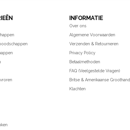
IEËN
INFORMATIE
Over ons
chappen
Algemene Voorwaarden
 boodschappen
Verzenden & Retourneren
happen
Privacy Policy
n
Betaalmethoden
FAQ (Veelgestelde Vragen)
vroren
Britse & Amerikaanse Groothand
Klachten
nken