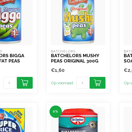
S
BATCHELORS
BAT
ORS BIGGA
BATCHELORS MUSHY
BA
AT PEAS
PEAS ORIGINAL 300G
SOA
€1,60
€2,
Op voorraad
Op v
0%