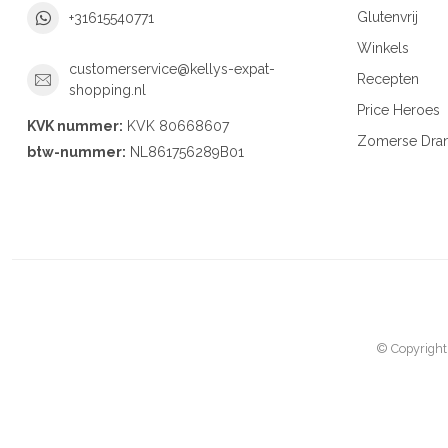
Glutenvrij
+31615540771
Winkels
customerservice@kellys-expat-
Recepten
shopping.nl
Price Heroes
KVK nummer:
KVK 80668607
Zomerse Dra
btw-nummer:
NL861756289B01
© Copyright