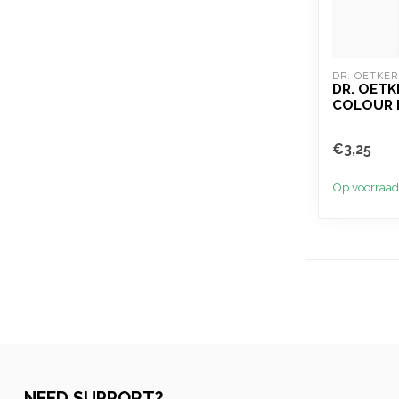
DR. OETKER
DR. OETK
COLOUR 
€3,25
Op voorraad
NEED SUPPORT?