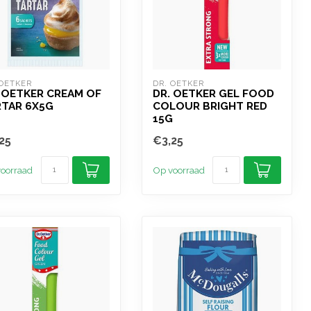
 OETKER
DR. OETKER
 OETKER CREAM OF
DR. OETKER GEL FOOD
RTAR 6X5G
COLOUR BRIGHT RED
15G
25
€3,25
oorraad
Op voorraad