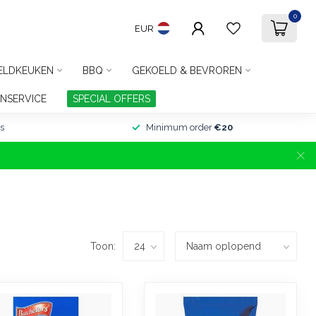
0
EUR
ELDKEUKEN
BBQ
GEKOELD & BEVROREN
NSERVICE
SPECIAL OFFERS
s
Minimum order
€20
Toon: