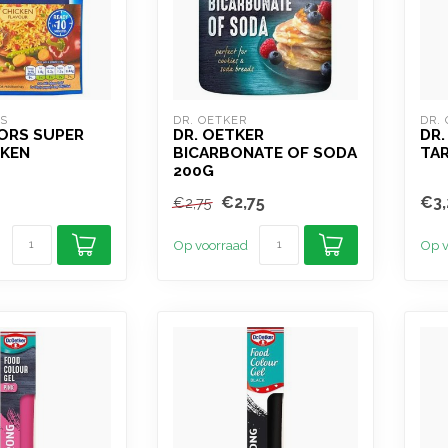
S
DR. OETKER
DR.
ORS SUPER
DR. OETKER
DR.
CKEN
BICARBONATE OF SODA
TA
200G
€2,75
€3,
€2,75
Op voorraad
Op v