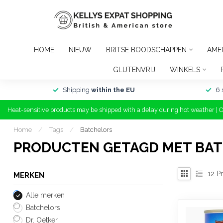
HOME
NIEUW
BRITSE BOODSCHAPPEN
AME
GLUTENVRIJ
WINKELS
Shipping
within the EU
6 
Heat-sensitive products may be shipped with a delay during hot weather | 
Home
/
Tags
/
Batchelors
PRODUCTEN GETAGD MET BA
12
Pr
MERKEN
Alle merken
Batchelors
Dr. Oetker