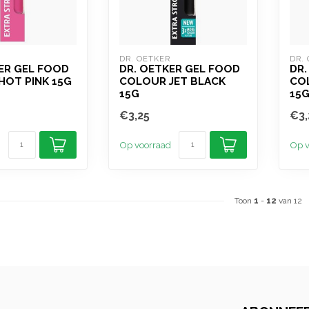
DR. OETKER
DR.
ER GEL FOOD
DR. OETKER GEL FOOD
DR.
HOT PINK 15G
COLOUR JET BLACK
CO
15G
15
€3,25
€3,
Op voorraad
Op v
Toon
1
-
12
van 12