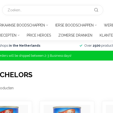
RIKAANSE BOODSCHAPPEN
IERSE BOODSCHAPPEN
WER
RECEPTEN
PRICE HEROES
ZOMERSE DRANKEN
KLANTE
shops
in the Netherlands
Over
2500
product
Orders will be shipped between 2-3 Business days!
TCHELORS
oducten