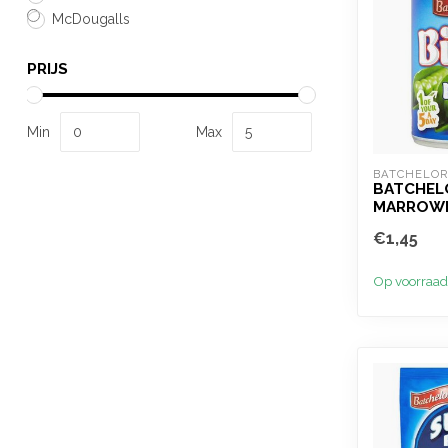
McDougalls
PRIJS
Min
Max
BATCHELOR
BATCHEL
MARROWF
€1,45
Op voorraad