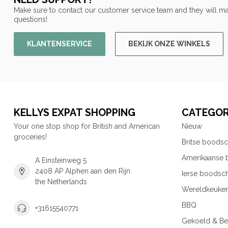
Make sure to contact our customer service team and they will ma
questions!
KLANTENSERVICE
BEKIJK ONZE WINKELS
KELLYS EXPAT SHOPPING
CATEGOR
Your one stop shop for British and American
Nieuw
groceries!
Britse boods
Amerikaanse
A Einsteinweg 5
2408 AP Alphen aan den Rijn
Ierse boodsc
the Netherlands
Wereldkeuke
BBQ
+31615540771
Gekoeld & Be