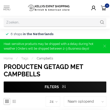
0
MENU
6 shops
in the Netherlands
Heat-sensitive products may be shipped with a delay during hot
weather | Orders will be shipped between 2-3 Business days!
Home
/
Tags
/
Campbells
PRODUCTEN GETAGD MET
CAMPBELLS
FILTERS