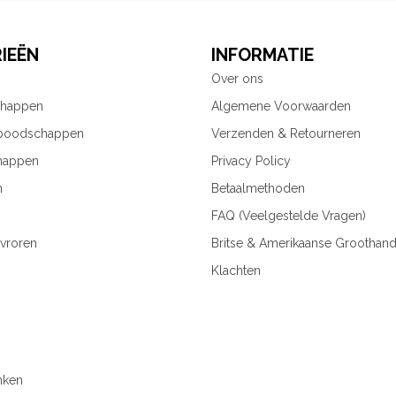
IEËN
INFORMATIE
Over ons
chappen
Algemene Voorwaarden
 boodschappen
Verzenden & Retourneren
happen
Privacy Policy
n
Betaalmethoden
FAQ (Veelgestelde Vragen)
vroren
Britse & Amerikaanse Groothand
Klachten
nken