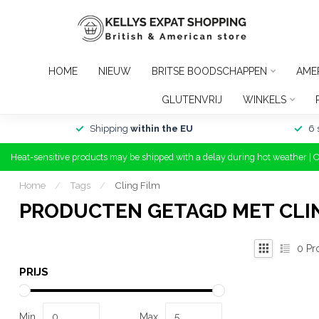
HOME
NIEUW
BRITSE BOODSCHAPPEN
AME
GLUTENVRIJ
WINKELS
Shipping
within the EU
6 
Heat-sensitive products may be shipped with a delay during hot weather | 
Home
/
Tags
/
Cling Film
PRODUCTEN GETAGD MET CLIN
0
Pr
PRIJS
Min
Max