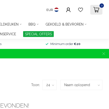
0
EUR
ELDKEUKEN
BBQ
GEKOELD & BEVROREN
NSERVICE
SPECIAL OFFERS
s
Minimum order
€20
Toon:
GEVONDEN!