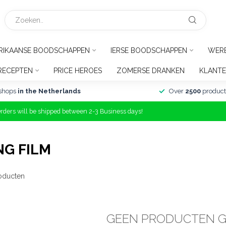
RIKAANSE BOODSCHAPPEN
IERSE BOODSCHAPPEN
WER
RECEPTEN
PRICE HEROES
ZOMERSE DRANKEN
KLANTE
shops
in the Netherlands
Over
2500
product
Orders will be shipped between 2-3 Business days!
G FILM
oducten
GEEN PRODUCTEN 