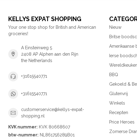
KELLYS EXPAT SHOPPING
CATEGOR
Your one stop shop for British and American
Nieuw
groceries!
Britse boods
Amerikaanse
A Einsteinweg 5
2408 AP Alphen aan den Rijn
Ierse boodsc
the Netherlands
Wereldkeuke
BBQ
+31615540771
Gekoeld & Be
Glutenvrij
+31615540771
Winkels
customerservice@kellys-expat-
Recepten
shopping.nl
Price Heroes
KVK nummer:
KVK 80668607
Zomerse Dra
btw-nummer:
NL861756289B01