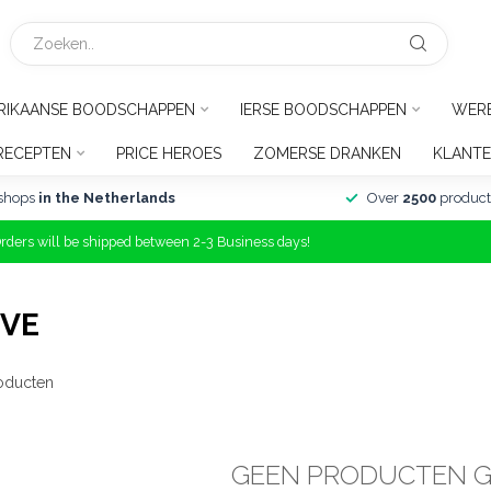
RIKAANSE BOODSCHAPPEN
IERSE BOODSCHAPPEN
WER
RECEPTEN
PRICE HEROES
ZOMERSE DRANKEN
KLANTE
shops
in the Netherlands
Over
2500
product
Orders will be shipped between 2-3 Business days!
OVE
oducten
GEEN PRODUCTEN 