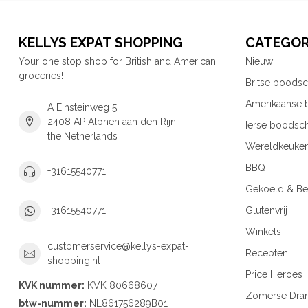
KELLYS EXPAT SHOPPING
CATEGOR
Your one stop shop for British and American
Nieuw
groceries!
Britse boods
Amerikaanse
A Einsteinweg 5
2408 AP Alphen aan den Rijn
Ierse boodsc
the Netherlands
Wereldkeuke
BBQ
+31615540771
Gekoeld & Be
Glutenvrij
+31615540771
Winkels
customerservice@kellys-expat-
Recepten
shopping.nl
Price Heroes
KVK nummer:
KVK 80668607
Zomerse Dra
btw-nummer:
NL861756289B01