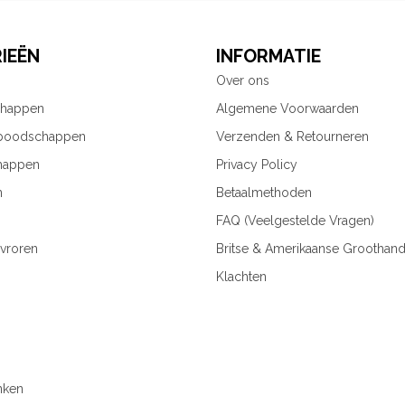
IEËN
INFORMATIE
Over ons
chappen
Algemene Voorwaarden
 boodschappen
Verzenden & Retourneren
happen
Privacy Policy
n
Betaalmethoden
FAQ (Veelgestelde Vragen)
vroren
Britse & Amerikaanse Groothand
Klachten
nken