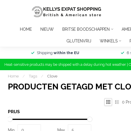
HOME
NIEUW
BRITSE BOODSCHAPPEN
AME
GLUTENVRIJ
WINKELS
Shipping
within the EU
6 
Heat-sensitive products may be shipped with a delay during hot weather | 
Home
/
Tags
/
Clove
PRODUCTEN GETAGD MET CL
0
Pr
PRIJS
Min
Max