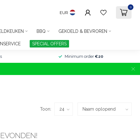
0
EUR
ELDKEUKEN
BBQ
GEKOELD & BEVROREN
NSERVICE
SPECIAL OFFERS
s
Minimum order
€20
Toon:
GEVONDEN!