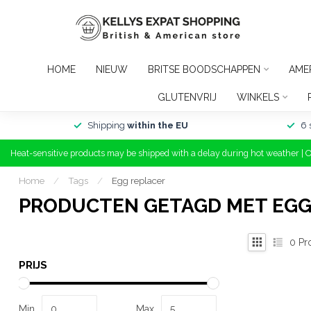
HOME
NIEUW
BRITSE BOODSCHAPPEN
AME
GLUTENVRIJ
WINKELS
Shipping
within the EU
6 
Heat-sensitive products may be shipped with a delay during hot weather | 
Home
/
Tags
/
Egg replacer
PRODUCTEN GETAGD MET EGG
0
Pr
PRIJS
Min
Max