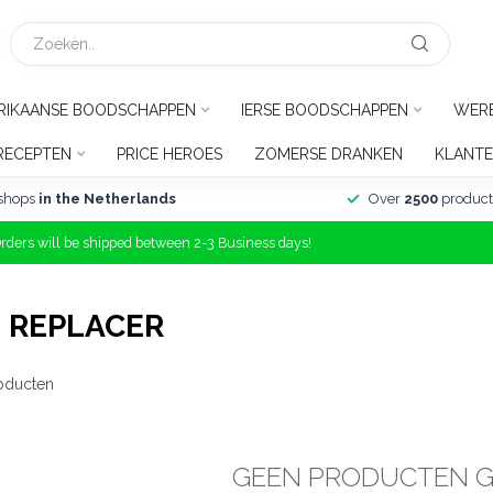
RIKAANSE BOODSCHAPPEN
IERSE BOODSCHAPPEN
WER
RECEPTEN
PRICE HEROES
ZOMERSE DRANKEN
KLANTE
shops
in the Netherlands
Over
2500
product
Orders will be shipped between 2-3 Business days!
 REPLACER
oducten
GEEN PRODUCTEN 