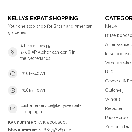
KELLYS EXPAT SHOPPING
CATEGOR
Your one stop shop for British and American
Nieuw
groceries!
Britse boods
Amerikaanse
A Einsteinweg 5
2408 AP Alphen aan den Rijn
Ierse boodsc
the Netherlands
Wereldkeuke
BBQ
+31615540771
Gekoeld & Be
Glutenvrij
+31615540771
Winkels
customerservice@kellys-expat-
Recepten
shopping.nl
Price Heroes
KVK nummer:
KVK 80668607
Zomerse Dra
btw-nummer:
NL861756289B01