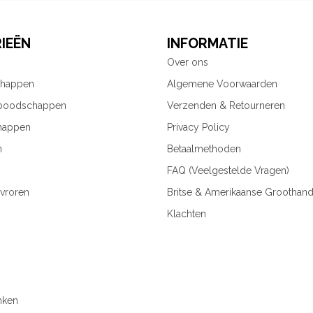
IEËN
INFORMATIE
Over ons
chappen
Algemene Voorwaarden
 boodschappen
Verzenden & Retourneren
happen
Privacy Policy
n
Betaalmethoden
FAQ (Veelgestelde Vragen)
vroren
Britse & Amerikaanse Groothand
Klachten
nken