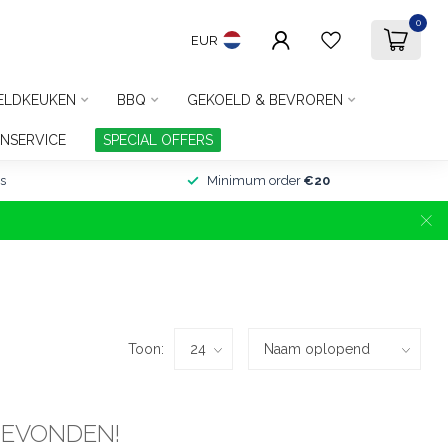
0
EUR
ELDKEUKEN
BBQ
GEKOELD & BEVROREN
NSERVICE
SPECIAL OFFERS
s
Minimum order
€20
Toon:
GEVONDEN!