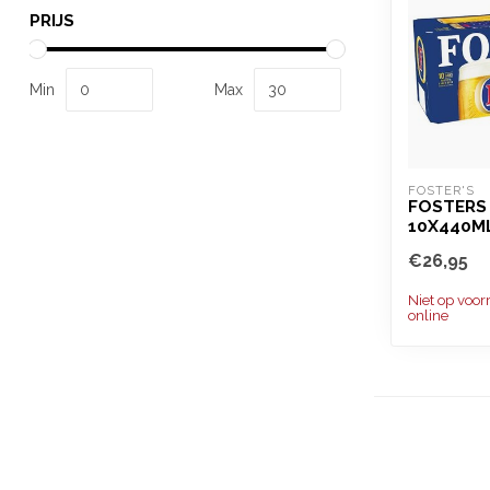
PRIJS
Min
Max
FOSTER'S
FOSTERS 
10X440M
€26,95
Niet op voor
online