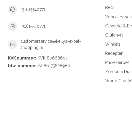
BBQ
+31615540771
Voorjaars-sc
Gekoeld & Be
+31615540771
Glutenvrij
customerservice@kellys-expat-
Winkels
shopping.nl
Recepten
KVK nummer:
KVK 80668607
Price Heroes
btw-nummer:
NL861756289B01
Zomerse Dra
World Cup 2