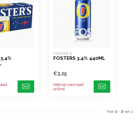
FOSTER'S
3,4%
FOSTERS 3,4% 440ML
L
€3,25
raad
Niet op voorraad
online
Toon
1
-
2
van 2