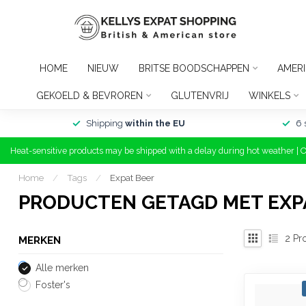
HOME
NIEUW
BRITSE BOODSCHAPPEN
AMER
GEKOELD & BEVROREN
GLUTENVRIJ
WINKELS
Shipping
within the EU
6 
Heat-sensitive products may be shipped with a delay during hot weather | 
Home
/
Tags
/
Expat Beer
PRODUCTEN GETAGD MET EXP
2
Pr
MERKEN
Alle merken
Foster's