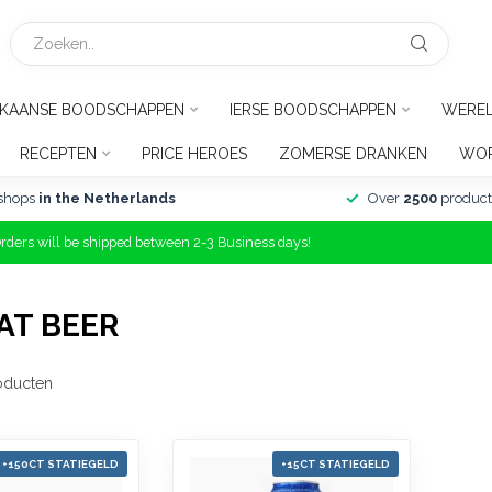
IKAANSE BOODSCHAPPEN
IERSE BOODSCHAPPEN
WERE
RECEPTEN
PRICE HEROES
ZOMERSE DRANKEN
WOR
shops
in the Netherlands
Over
2500
product
Orders will be shipped between 2-3 Business days!
AT BEER
oducten
+150CT STATIEGELD
+15CT STATIEGELD