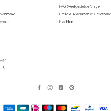
FAQ (Veelgestelde Vragen)
hoonmaak
Britse & Amerikaanse Groothand
vroren
Klachten
nken
026