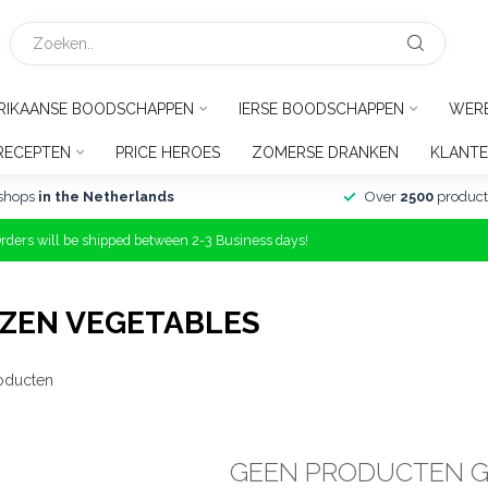
RIKAANSE BOODSCHAPPEN
IERSE BOODSCHAPPEN
WER
RECEPTEN
PRICE HEROES
ZOMERSE DRANKEN
KLANTE
shops
in the Netherlands
Over
2500
product
Orders will be shipped between 2-3 Business days!
ZEN VEGETABLES
oducten
GEEN PRODUCTEN 