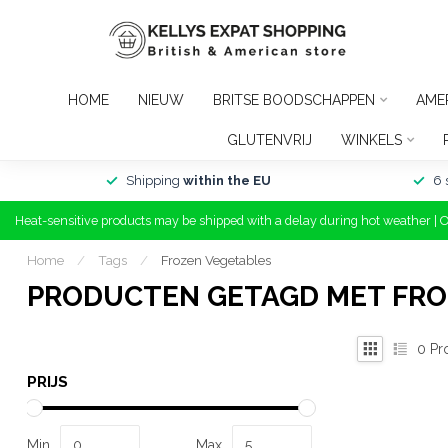
HOME
NIEUW
BRITSE BOODSCHAPPEN
AME
GLUTENVRIJ
WINKELS
Shipping
within the EU
6 
Heat-sensitive products may be shipped with a delay during hot weather | 
Home
/
Tags
/
Frozen Vegetables
PRODUCTEN GETAGD MET FRO
0
Pr
PRIJS
Min
Max