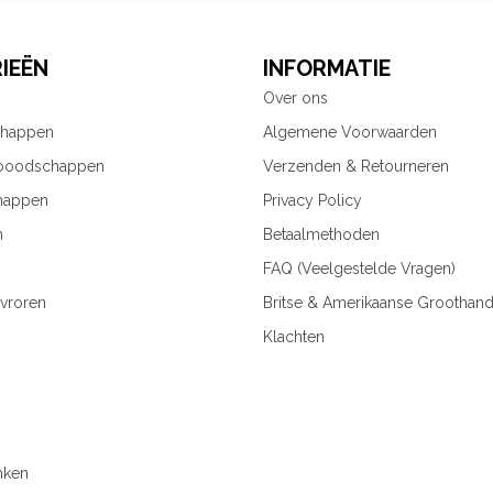
IEËN
INFORMATIE
Over ons
chappen
Algemene Voorwaarden
 boodschappen
Verzenden & Retourneren
happen
Privacy Policy
n
Betaalmethoden
FAQ (Veelgestelde Vragen)
vroren
Britse & Amerikaanse Groothand
Klachten
nken