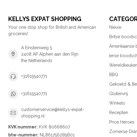
KELLYS EXPAT SHOPPING
CATEGOR
Your one stop shop for British and American
Nieuw
groceries!
Britse boods
Amerikaanse
A Einsteinweg 5
2408 AP Alphen aan den Rijn
Ierse boodsc
the Netherlands
Wereldkeuke
BBQ
+31615540771
Gekoeld & Be
Glutenvrij
+31615540771
Winkels
customerservice@kellys-expat-
Recepten
shopping.nl
Price Heroes
KVK nummer:
KVK 80668607
Zomerse Dra
btw-nummer:
NL861756289B01