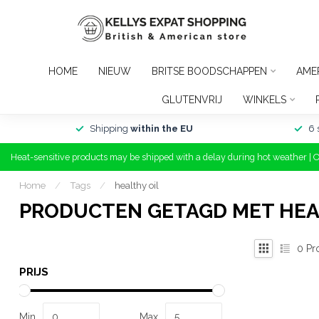
HOME
NIEUW
BRITSE BOODSCHAPPEN
AME
GLUTENVRIJ
WINKELS
Shipping
within the EU
6 
Heat-sensitive products may be shipped with a delay during hot weather | 
Home
/
Tags
/
healthy oil
PRODUCTEN GETAGD MET HEA
0
Pr
PRIJS
Min
Max