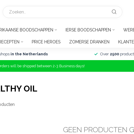
RIKAANSE BOODSCHAPPEN
IERSE BOODSCHAPPEN
WER
RECEPTEN
PRICE HEROES
ZOMERSE DRANKEN
KLANTE
shops
in the Netherlands
Over
2500
product
Orders will be shipped between 2-3 Business days!
LTHY OIL
oducten
GEEN PRODUCTEN 