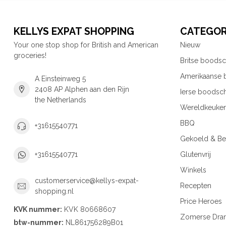
KELLYS EXPAT SHOPPING
CATEGOR
Your one stop shop for British and American
Nieuw
groceries!
Britse boods
Amerikaanse
A Einsteinweg 5
2408 AP Alphen aan den Rijn
Ierse boodsc
the Netherlands
Wereldkeuke
BBQ
+31615540771
Gekoeld & Be
Glutenvrij
+31615540771
Winkels
customerservice@kellys-expat-
Recepten
shopping.nl
Price Heroes
KVK nummer:
KVK 80668607
Zomerse Dra
btw-nummer:
NL861756289B01