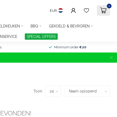
0
EUR
ELDKEUKEN
BBQ
GEKOELD & BEVROREN
NSERVICE
SPECIAL OFFERS
s
Minimum order
€20
Toon:
GEVONDEN!