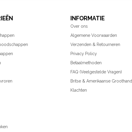
IEËN
INFORMATIE
Over ons
chappen
Algemene Voorwaarden
 boodschappen
Verzenden & Retourneren
happen
Privacy Policy
n
Betaalmethoden
FAQ (Veelgestelde Vragen)
vroren
Britse & Amerikaanse Groothand
Klachten
nken