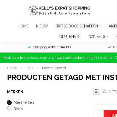
HOME
NIEUW
BRITSE BOODSCHAPPEN
AME
GLUTENVRIJ
WINKELS
Shipping
within the EU
6 
Heat-sensitive products may be shipped with a delay during hot weather | 
Home
/
Tags
/
Instant Custard
PRODUCTEN GETAGD MET INS
1
Pro
MERKEN
Alle merken
Bird's