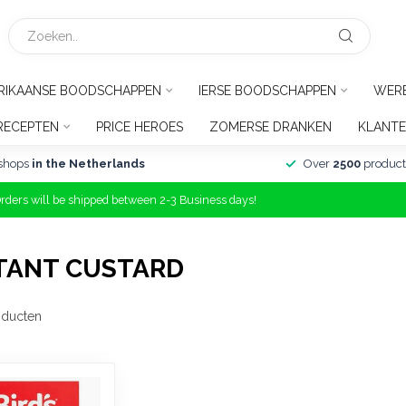
RIKAANSE BOODSCHAPPEN
IERSE BOODSCHAPPEN
WER
RECEPTEN
PRICE HEROES
ZOMERSE DRANKEN
KLANTE
shops
in the Netherlands
Over
2500
product
Orders will be shipped between 2-3 Business days!
TANT CUSTARD
ducten