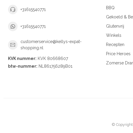
BBQ
+31615540771
Gekoeld & Be
Glutenvrij
+31615540771
Winkels
customerservice@kellys-expat-
Recepten
shopping.nl
Price Heroes
KVK nummer:
KVK 80668607
Zomerse Dra
btw-nummer:
NL861756289B01
© Copyright