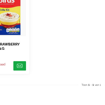
TRAWBERRY
41G
raad
Toon
1
-
1
van 1