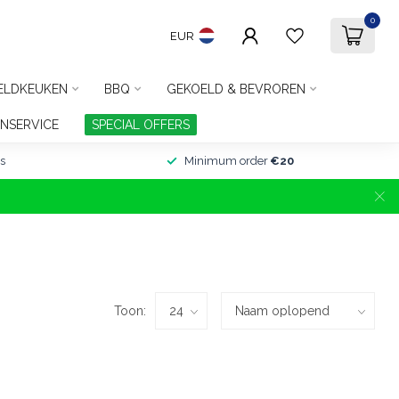
0
EUR
ELDKEUKEN
BBQ
GEKOELD & BEVROREN
NSERVICE
SPECIAL OFFERS
s
Minimum order
€20
Toon: