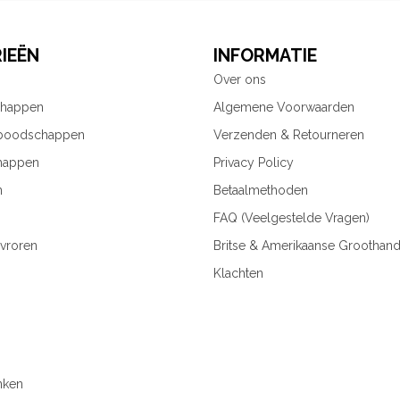
IEËN
INFORMATIE
Over ons
chappen
Algemene Voorwaarden
 boodschappen
Verzenden & Retourneren
happen
Privacy Policy
n
Betaalmethoden
FAQ (Veelgestelde Vragen)
vroren
Britse & Amerikaanse Groothand
Klachten
nken