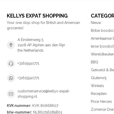
KELLYS EXPAT SHOPPING
CATEGOR
Your one stop shop for British and American
Nieuw
groceries!
Britse boods
Amerikaanse
A Einsteinweg 5
2408 AP Alphen aan den Rijn
Ierse boodsc
the Netherlands
Wereldkeuke
BBQ
+31615540771
Gekoeld & Be
Glutenvrij
+31615540771
Winkels
customerservice@kellys-expat-
Recepten
shopping.nl
Price Heroes
KVK nummer:
KVK 80668607
Zomerse Dra
btw-nummer:
NL861756289B01