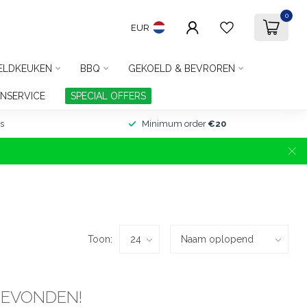
0
EUR
ELDKEUKEN
BBQ
GEKOELD & BEVROREN
NSERVICE
SPECIAL OFFERS
s
Minimum order
€20
Toon:
GEVONDEN!