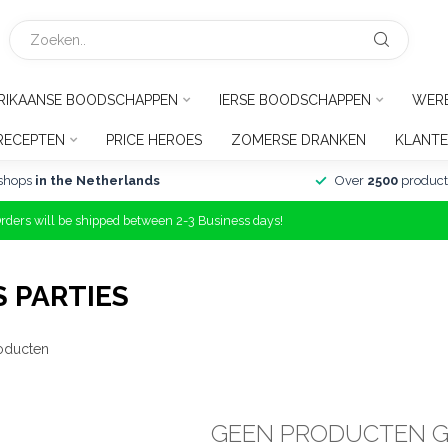
RIKAANSE BOODSCHAPPEN
IERSE BOODSCHAPPEN
WER
RECEPTEN
PRICE HEROES
ZOMERSE DRANKEN
KLANTE
shops
in the Netherlands
Over
2500
product
Orders will be shipped between 2-3 Business days!
 PARTIES
oducten
GEEN PRODUCTEN 