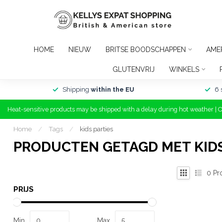
HOME
NIEUW
BRITSE BOODSCHAPPEN
AME
GLUTENVRIJ
WINKELS
Shipping
within the EU
6 
Heat-sensitive products may be shipped with a delay during hot weather | 
Home
/
Tags
/
kids parties
PRODUCTEN GETAGD MET KIDS
0
Pr
PRIJS
Min
Max