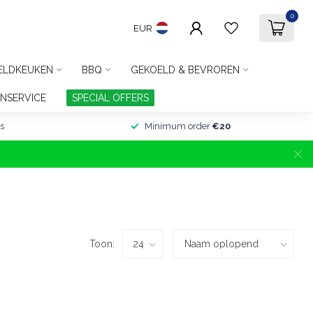
0
EUR
ELDKEUKEN
BBQ
GEKOELD & BEVROREN
NSERVICE
SPECIAL OFFERS
s
Minimum order
€20
Toon: