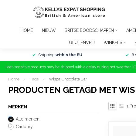
HOME
NIEUW
BRITSE BOODSCHAPPEN
AME
GLUTENVRIJ
WINKELS
Shipping
within the EU
6 
Heat-sensitive products may be shipped with a delay during hot weather | 
Home
/
Tags
/
Wispa Chocolate Bar
PRODUCTEN GETAGD MET WIS
1
Pro
MERKEN
Alle merken
Cadbury