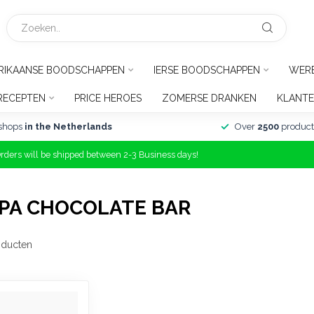
RIKAANSE BOODSCHAPPEN
IERSE BOODSCHAPPEN
WER
RECEPTEN
PRICE HEROES
ZOMERSE DRANKEN
KLANTE
shops
in the Netherlands
Over
2500
product
Orders will be shipped between 2-3 Business days!
PA CHOCOLATE BAR
ducten