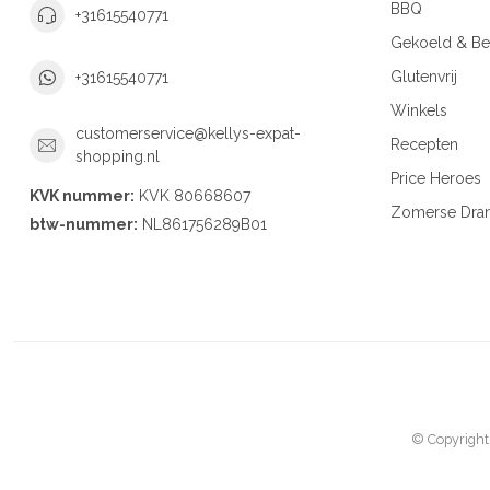
BBQ
+31615540771
Gekoeld & Be
Glutenvrij
+31615540771
Winkels
customerservice@kellys-expat-
Recepten
shopping.nl
Price Heroes
KVK nummer:
KVK 80668607
Zomerse Dra
btw-nummer:
NL861756289B01
© Copyright