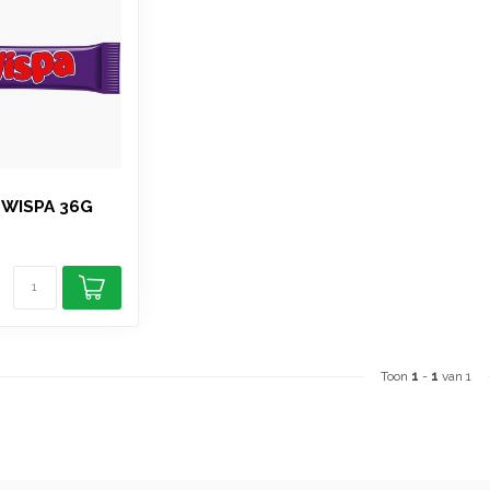
 WISPA 36G
Toon
1
-
1
van 1